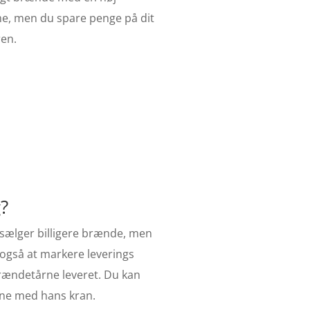
me, men du spare penge på dit
ren.
?
 sælger billigere brænde, men
 også at markere leverings
brændetårne leveret. Du kan
ene med hans kran.