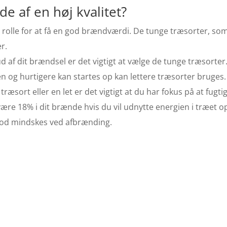
 af en høj kvalitet?
g rolle for at få en god brændværdi. De tunge træsorter, so
r.
ud af dit brændsel er det vigtigt at vælge de tunge træsorter
 og hurtigere kan startes op kan lettere træsorter bruges.
æsort eller en let er det vigtigt at du har fokus på at fug
ære 18% i dit brænde hvis du vil udnytte energien i træet op
sod mindskes ved afbrænding.
illigt brænde
Fredensbor