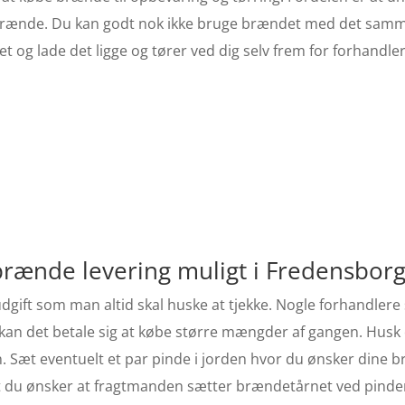
t brænde. Du kan godt nok ikke bruge brændet med det sam
t og lade det ligge og tører ved dig selv frem for forhandle
g brænde levering muligt i Fredensborg
dgift som man altid skal huske at tjekke. Nogle forhandlere
er kan det betale sig at købe større mængder af gangen. Husk
en. Sæt eventuelt et par pinde i jorden hvor du ønsker dine 
 at du ønsker at fragtmanden sætter brændetårnet ved pind