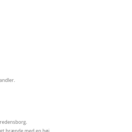
andler.
 Fredensborg.
ungt brænde med en høj