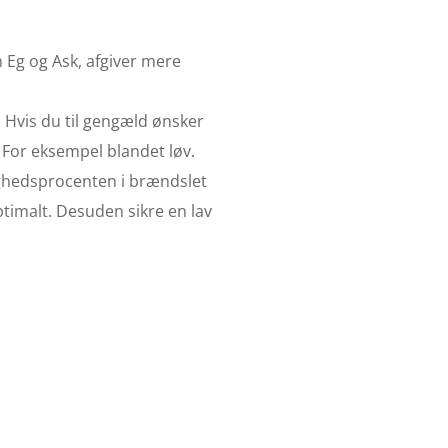
m Eg og Ask, afgiver mere
. Hvis du til gengæld ønsker
 For eksempel blandet løv.
tighedsprocenten i brændslet
timalt. Desuden sikre en lav
 i
g