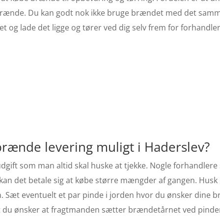
t brænde. Du kan godt nok ikke bruge brændet med det sam
t og lade det ligge og tører ved dig selv frem for forhandle
 brænde levering muligt i Haderslev?
dgift som man altid skal huske at tjekke. Nogle forhandlere
er kan det betale sig at købe større mængder af gangen. Husk
en. Sæt eventuelt et par pinde i jorden hvor du ønsker dine 
 at du ønsker at fragtmanden sætter brændetårnet ved pind