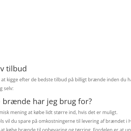
v tilbud
 at kigge efter de bedste tilbud på billigt brænde inden du h
g selv:
brænde har jeg brug for?
isk mening at købe lidt større ind, hvis det er muligt.
Dels vil du spare på omkostningerne til levering af brændet i 
 at købe brænde til opbevaring og tørring. Fordelen er at 