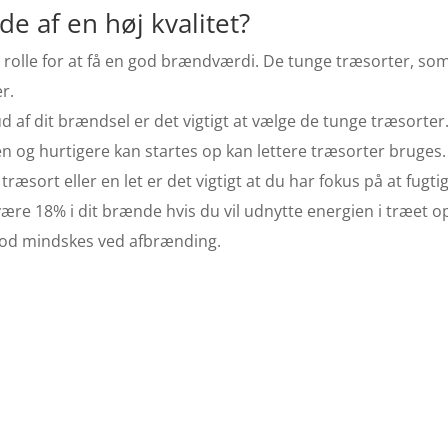
 af en høj kvalitet?
g rolle for at få en god brændværdi. De tunge træsorter, so
r.
ud af dit brændsel er det vigtigt at vælge de tunge træsorter
 og hurtigere kan startes op kan lettere træsorter bruges.
æsort eller en let er det vigtigt at du har fokus på at fug
ære 18% i dit brænde hvis du vil udnytte energien i træet op
sod mindskes ved afbrænding.
illigt brænde
Haderslev