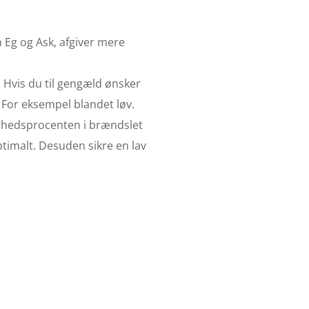
m Eg og Ask, afgiver mere
. Hvis du til gengæld ønsker
 For eksempel blandet løv.
tighedsprocenten i brændslet
timalt. Desuden sikre en lav
 i