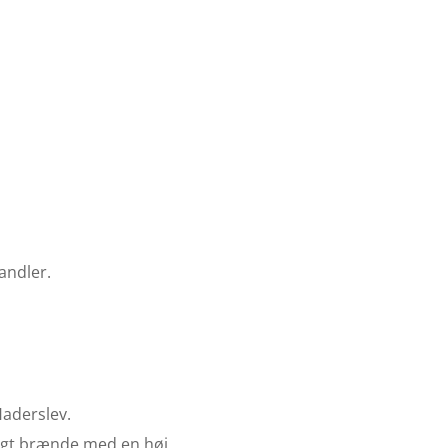
andler.
Haderslev.
ungt brænde med en høj