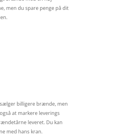
me, men du spare penge på dit
ren.
 sælger billigere brænde, men
 også at markere leverings
brændetårne leveret. Du kan
ene med hans kran.