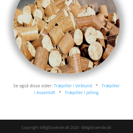
Se også disse sider:
Træpiller i Virklund
*
Træpiller
i Assentoft
*
Træpiller i Jelling
Copyright billigtbraende.dk 2020 - Billigtbraende.dk