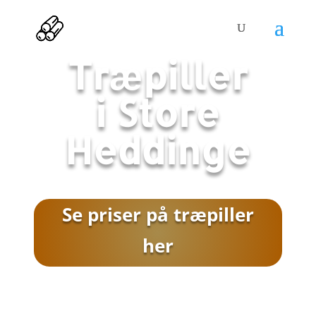
Træpiller
i
Store
Heddinge
Se priser på træpiller
her