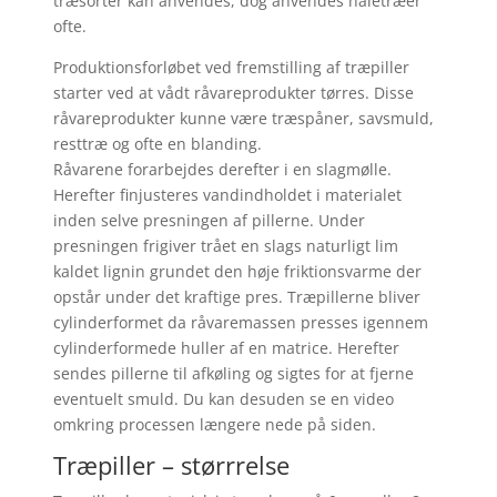
træsorter kan anvendes, dog anvendes nåletræer
ofte.
Produktionsforløbet ved fremstilling af træpiller
starter ved at vådt råvareprodukter tørres. Disse
råvareprodukter kunne være træspåner, savsmuld,
resttræ og ofte en blanding.
Råvarene forarbejdes derefter i en slagmølle.
Herefter finjusteres vandindholdet i materialet
inden selve presningen af pillerne. Under
presningen frigiver trået en slags naturligt lim
kaldet lignin grundet den høje friktionsvarme der
opstår under det kraftige pres. Træpillerne bliver
cylinderformet da råvaremassen presses igennem
cylinderformede huller af en matrice. Herefter
sendes pillerne til afkøling og sigtes for at fjerne
eventuelt smuld. Du kan desuden se en video
omkring processen længere nede på siden.
Træpiller – størrrelse