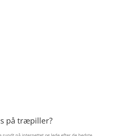
s på træpiller?
e rundt på internettet og lede efter de bedste