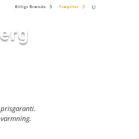
Billigt Brænde
Træpiller
jerg
 prisgaranti.
 opvarmning.