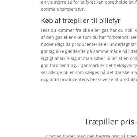
en vis størrelse for at fyret kan opretholde e
optimale temperatur.
Køb af træpiller til pillefyr
Hvis du kommer fra olie eller gas har du nok i
af den gas eller olie som du har forbrændt. De
nødvendigt da producenterne er underlagt stren
gør sig ikke gældende på samme måde når det 
vigtigt at sikre sig at man køber piller af en ord
god forbrænding. I danmark er det heldigvis ty
set alle de piller som sælges på det danske mar
dog altid producentens beskrivelse af produkte
Træpiller pris
Hvordan finder man den bedste pris på træpill