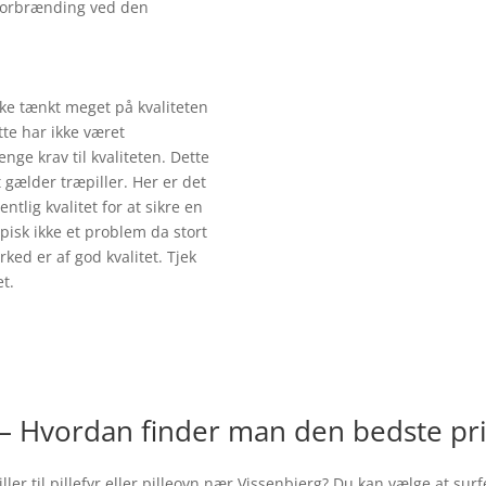
n forbrænding ved den
kke tænkt meget på kvaliteten
tte har ikke været
ge krav til kvaliteten. Dette
gælder træpiller. Her er det
entlig kvalitet for at sikre en
pisk ikke et problem da stort
ked er af god kvalitet. Tjek
t.
 – Hvordan finder man den bedste pri
er til pillefyr eller pilleovn nær
Vissenbjerg
? Du kan vælge at surf