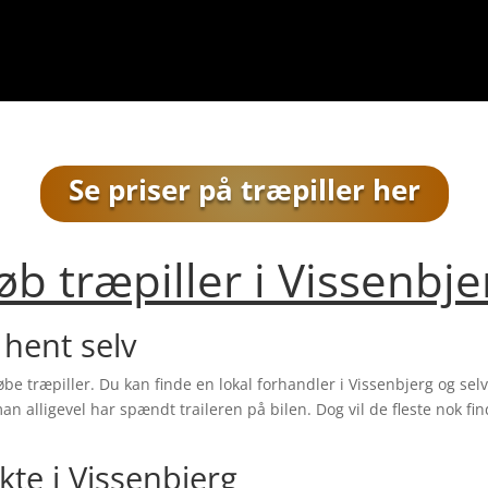
Se priser på træpiller her
øb træpiller i
Vissenbje
 hent selv
købe træpiller. Du kan finde en lokal forhandler i
Vissenbjerg
og selv
 alligevel har spændt traileren på bilen. Dog vil de fleste nok fin
ekte i
Vissenbjerg