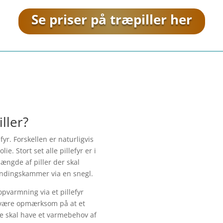
Se priser på træpiller her
iller?
yr. Forskellen er naturligvis
e. Stort set alle pillefyr er i
ængde af piller der skal
ændingskammer via en snegl.
opvarmning via et pillefyr
g være opmærksom på at et
rne skal have et varmebehov af