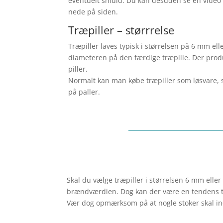
eventuelt smuld. Du kan desuden se en video
nede på siden.
Træpiller – størrrelse
Træpiller laves typisk i størrelsen på 6 mm e
diameteren på den færdige træpille. Der prod
piller.
Normalt kan man købe træpiller som løsvare, 
på paller.
Skal du vælge træpiller i størrelsen 6 mm ell
brændværdien. Dog kan der være en tendens ti
Vær dog opmærksom på at nogle stoker skal inds