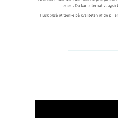
priser. Du kan alternativt også
Husk også at tænke på kvaliteten af de pill