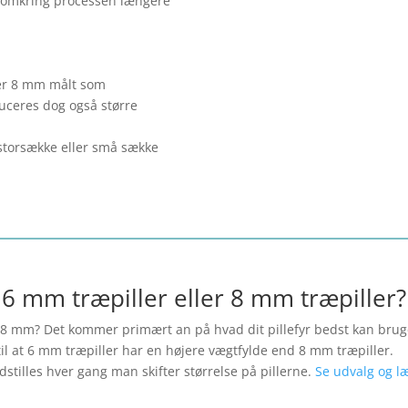
 omkring processen længere
ller 8 mm målt som
uceres dog også større
storsække eller små sække
6 mm træpiller eller 8 mm træpiller?
er 8 mm? Det kommer primært an på hvad dit pillefyr bedst kan brug
l at 6 mm træpiller har en højere vægtfylde end 8 mm træpiller.
tilles hver gang man skifter størrelse på pillerne.
Se udvalg og l