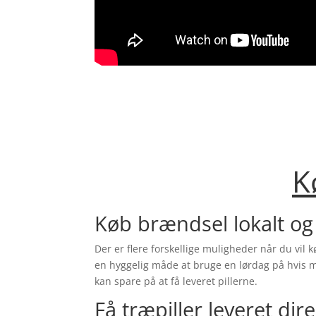
K
Køb brændsel lokalt og
Der er flere forskellige muligheder når du vil 
en hyggelig måde at bruge en lørdag på hvis man
kan spare på at få leveret pillerne.
Få træpiller leveret dir