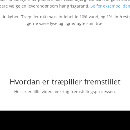
 bare vælge en leverandør som har grisgaranti.
Se for eksempel den
er du køber. Træpiller må maks indeholde 10% vand, og 1% lim/restp
gerne være lyse og ligne/lugte som træ.
Hvordan er træpiller fremstillet
Her er en lille video omkring fremstillingsprocessen.