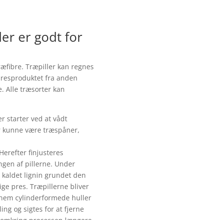
er er godt for
æfibre. Træpiller kan regnes
 resproduktet fra anden
. Alle træsorter kan
er starter ved at vådt
er kunne være træspåner,
Herefter finjusteres
ngen af pillerne. Under
m kaldet lignin grundet den
ige pres. Træpillerne bliver
nem cylinderformede huller
ling og sigtes for at fjerne