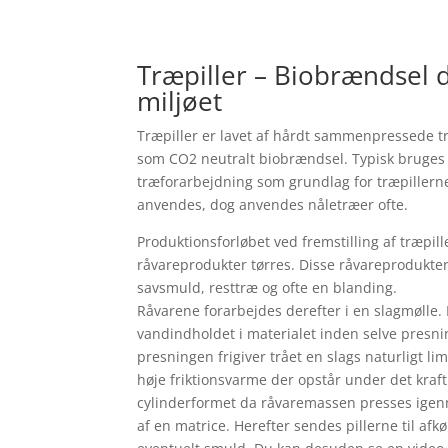
Træpiller – Biobrændsel d
miljøet
Træpiller er lavet af hårdt sammenpressede tr
som CO2 neutralt biobrændsel. Typisk bruges
træforarbejdning som grundlag for træpillerne
anvendes, dog anvendes nåletræer ofte.
Produktionsforløbet ved fremstilling af træpill
råvareprodukter tørres. Disse råvareprodukt
savsmuld, resttræ og ofte en blanding.
Råvarene forarbejdes derefter i en slagmølle. 
vandindholdet i materialet inden selve presni
presningen frigiver trået en slags naturligt li
høje friktionsvarme der opstår under det kraft
cylinderformet da råvaremassen presses igen
af en matrice. Herefter sendes pillerne til afkø