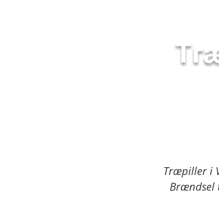
Træ
Træpiller i
Brændsel ti