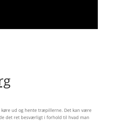
rg
 køre ud og hente træpillerne. Det kan være
de det ret besværligt i forhold til hvad man