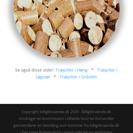
Se også disse sider:
Træpiller i Høng
*
Træpiller i
Løgstør
*
Træpiller i Gråsten
Copyright billigtbraende.dk 2020 - Billigtbraende.dk
modtager en kommission i tilfælde hvor en forhandler
gennemfører en bestilling som kommer fra billigtbraende.dk
- Der tages forbehold for eventuelle fejl og ændringer.