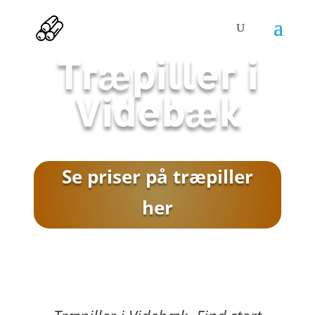
Træpiller i
Videbæk
Se priser på træpiller
her