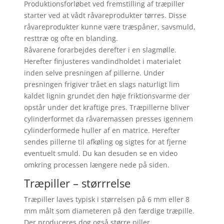
Produktionsforløbet ved fremstilling af træpiller
starter ved at vådt råvareprodukter tørres. Disse
råvareprodukter kunne være træspåner, savsmuld,
resttræ og ofte en blanding.
Råvarene forarbejdes derefter i en slagmølle.
Herefter finjusteres vandindholdet i materialet
inden selve presningen af pillerne. Under
presningen frigiver trået en slags naturligt lim
kaldet lignin grundet den høje friktionsvarme der
opstår under det kraftige pres. Træpillerne bliver
cylinderformet da råvaremassen presses igennem
cylinderformede huller af en matrice. Herefter
sendes pillerne til afkøling og sigtes for at fjerne
eventuelt smuld. Du kan desuden se en video
omkring processen længere nede på siden.
Træpiller – størrrelse
Træpiller laves typisk i størrelsen på 6 mm eller 8
mm målt som diameteren på den færdige træpille.
Der produceres dog også større piller.