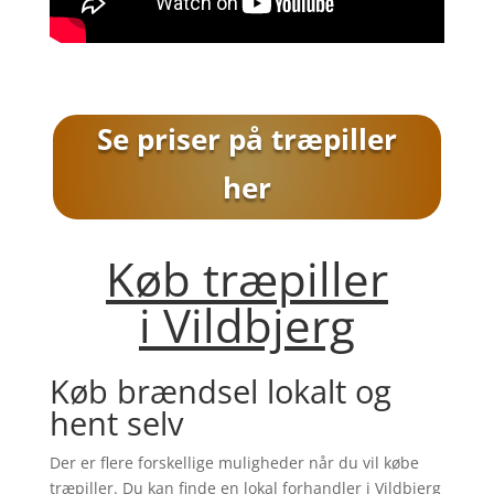
Se priser på træpiller
her
Køb træpiller
i
Vildbjerg
Køb brændsel lokalt og
hent selv
Der er flere forskellige muligheder når du vil købe
træpiller. Du kan finde en lokal forhandler i
Vildbjerg