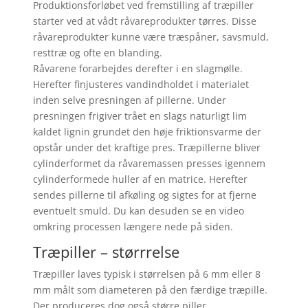
Produktionsforløbet ved fremstilling af træpiller
starter ved at vådt råvareprodukter tørres. Disse
råvareprodukter kunne være træspåner, savsmuld,
resttræ og ofte en blanding.
Råvarene forarbejdes derefter i en slagmølle.
Herefter finjusteres vandindholdet i materialet
inden selve presningen af pillerne. Under
presningen frigiver trået en slags naturligt lim
kaldet lignin grundet den høje friktionsvarme der
opstår under det kraftige pres. Træpillerne bliver
cylinderformet da råvaremassen presses igennem
cylinderformede huller af en matrice. Herefter
sendes pillerne til afkøling og sigtes for at fjerne
eventuelt smuld. Du kan desuden se en video
omkring processen længere nede på siden.
Træpiller – størrrelse
Træpiller laves typisk i størrelsen på 6 mm eller 8
mm målt som diameteren på den færdige træpille.
Der produceres dog også større piller.