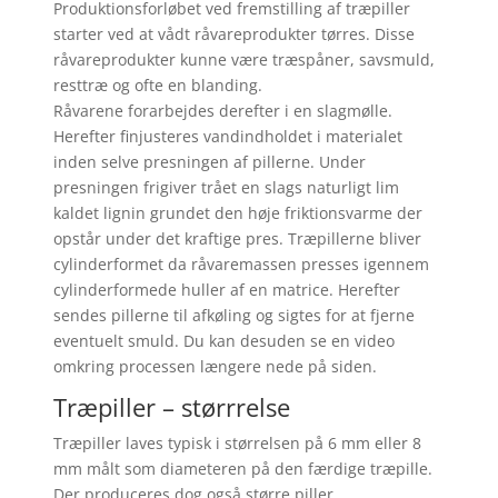
Produktionsforløbet ved fremstilling af træpiller
starter ved at vådt råvareprodukter tørres. Disse
råvareprodukter kunne være træspåner, savsmuld,
resttræ og ofte en blanding.
Råvarene forarbejdes derefter i en slagmølle.
Herefter finjusteres vandindholdet i materialet
inden selve presningen af pillerne. Under
presningen frigiver trået en slags naturligt lim
kaldet lignin grundet den høje friktionsvarme der
opstår under det kraftige pres. Træpillerne bliver
cylinderformet da råvaremassen presses igennem
cylinderformede huller af en matrice. Herefter
sendes pillerne til afkøling og sigtes for at fjerne
eventuelt smuld. Du kan desuden se en video
omkring processen længere nede på siden.
Træpiller – størrrelse
Træpiller laves typisk i størrelsen på 6 mm eller 8
mm målt som diameteren på den færdige træpille.
Der produceres dog også større piller.