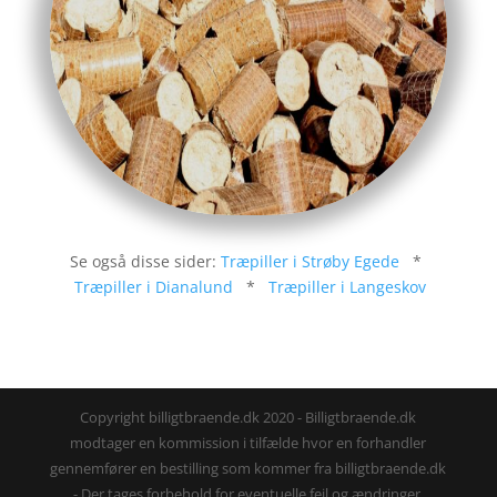
Se også disse sider:
Træpiller i Strøby Egede
*
Træpiller i Dianalund
*
Træpiller i Langeskov
Copyright billigtbraende.dk 2020 - Billigtbraende.dk
modtager en kommission i tilfælde hvor en forhandler
gennemfører en bestilling som kommer fra billigtbraende.dk
- Der tages forbehold for eventuelle fejl og ændringer.