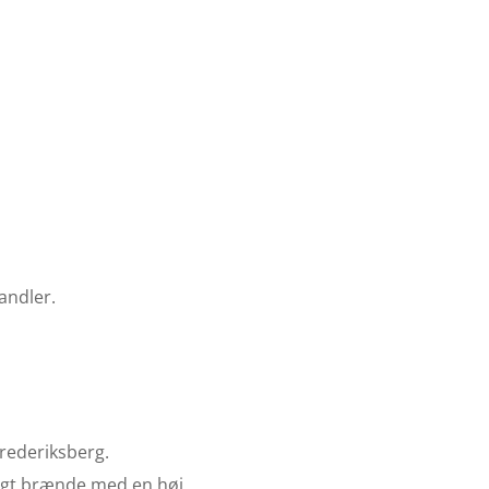
andler.
Frederiksberg.
ungt brænde med en høj