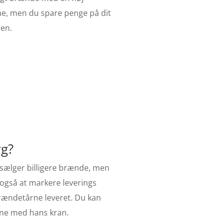
me, men du spare penge på dit
ren.
rg?
 sælger billigere brænde, men
 også at markere leverings
brændetårne leveret. Du kan
ene med hans kran.