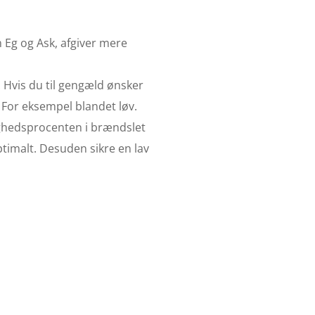
m Eg og Ask, afgiver mere
. Hvis du til gengæld ønsker
 For eksempel blandet løv.
tighedsprocenten i brændslet
timalt. Desuden sikre en lav
 i
g