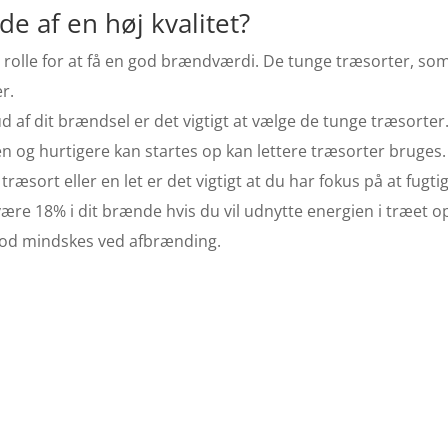
 af en høj kvalitet?
g rolle for at få en god brændværdi. De tunge træsorter, so
r.
ud af dit brændsel er det vigtigt at vælge de tunge træsorter
 og hurtigere kan startes op kan lettere træsorter bruges.
æsort eller en let er det vigtigt at du har fokus på at fug
ære 18% i dit brænde hvis du vil udnytte energien i træet op
sod mindskes ved afbrænding.
illigt brænde
Frederiksber