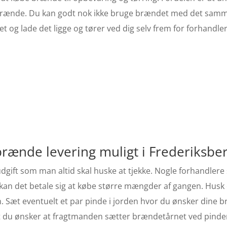
t brænde. Du kan godt nok ikke bruge brændet med det sam
t og lade det ligge og tører ved dig selv frem for forhandle
 brænde levering muligt i Frederiksbe
dgift som man altid skal huske at tjekke. Nogle forhandlere
er kan det betale sig at købe større mængder af gangen. Husk
en. Sæt eventuelt et par pinde i jorden hvor du ønsker dine 
 at du ønsker at fragtmanden sætter brændetårnet ved pind