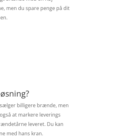
me, men du spare penge på dit
ren.
Løsning?
 sælger billigere brænde, men
 også at markere leverings
brændetårne leveret. Du kan
ene med hans kran.