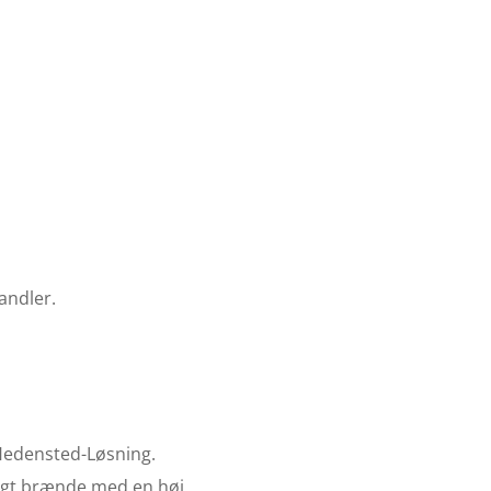
andler.
i Hedensted-Løsning.
ungt brænde med en høj