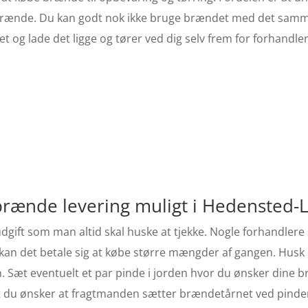
t brænde. Du kan godt nok ikke bruge brændet med det sam
t og lade det ligge og tører ved dig selv frem for forhandle
g brænde levering muligt i Hedensted-
dgift som man altid skal huske at tjekke. Nogle forhandlere
er kan det betale sig at købe større mængder af gangen. Husk
en. Sæt eventuelt et par pinde i jorden hvor du ønsker dine 
 at du ønsker at fragtmanden sætter brændetårnet ved pind