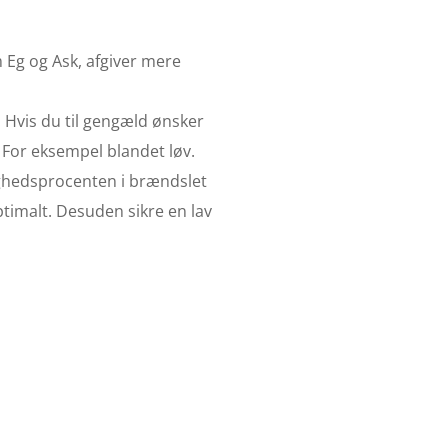
m Eg og Ask, afgiver mere
. Hvis du til gengæld ønsker
 For eksempel blandet løv.
tighedsprocenten i brændslet
timalt. Desuden sikre en lav
 i
ning