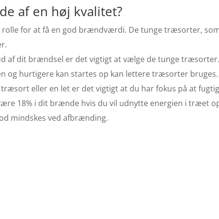
 af en høj kvalitet?
g rolle for at få en god brændværdi. De tunge træsorter, so
r.
ud af dit brændsel er det vigtigt at vælge de tunge træsorter
 og hurtigere kan startes op kan lettere træsorter bruges.
æsort eller en let er det vigtigt at du har fokus på at fug
ære 18% i dit brænde hvis du vil udnytte energien i træet op
sod mindskes ved afbrænding.
illigt brænde
ensted-Løs