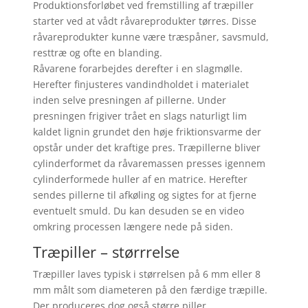
Produktionsforløbet ved fremstilling af træpiller
starter ved at vådt råvareprodukter tørres. Disse
råvareprodukter kunne være træspåner, savsmuld,
resttræ og ofte en blanding.
Råvarene forarbejdes derefter i en slagmølle.
Herefter finjusteres vandindholdet i materialet
inden selve presningen af pillerne. Under
presningen frigiver trået en slags naturligt lim
kaldet lignin grundet den høje friktionsvarme der
opstår under det kraftige pres. Træpillerne bliver
cylinderformet da råvaremassen presses igennem
cylinderformede huller af en matrice. Herefter
sendes pillerne til afkøling og sigtes for at fjerne
eventuelt smuld. Du kan desuden se en video
omkring processen længere nede på siden.
Træpiller – størrrelse
Træpiller laves typisk i størrelsen på 6 mm eller 8
mm målt som diameteren på den færdige træpille.
Der produceres dog også større piller.