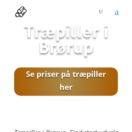
Træpiller i
Brørup
Se priser på træpiller
her