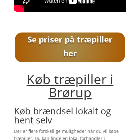
Se priser på træpiller
her
Køb træpiller i
Brørup
Køb brændsel lokalt og
hent selv
Der er flere forskellige muligheder når du vil købe
træpiller. Du kan finde en lokal forhandler i