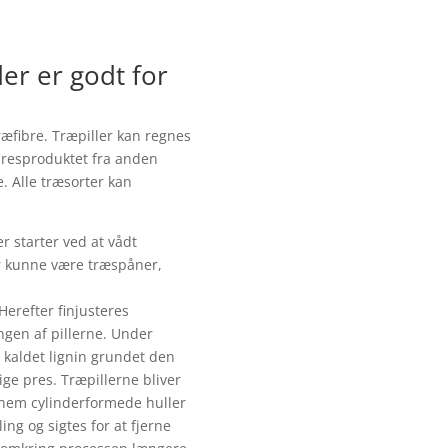
er er godt for
æfibre. Træpiller kan regnes
 resproduktet fra anden
. Alle træsorter kan
er starter ved at vådt
er kunne være træspåner,
Herefter finjusteres
ngen af pillerne. Under
m kaldet lignin grundet den
ige pres. Træpillerne bliver
nem cylinderformede huller
ling og sigtes for at fjerne