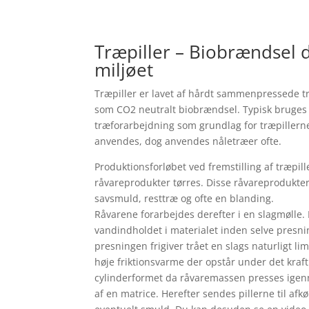
Træpiller – Biobrændsel d
miljøet
Træpiller er lavet af hårdt sammenpressede tr
som CO2 neutralt biobrændsel. Typisk bruges
træforarbejdning som grundlag for træpillerne
anvendes, dog anvendes nåletræer ofte.
Produktionsforløbet ved fremstilling af træpill
råvareprodukter tørres. Disse råvareprodukt
savsmuld, resttræ og ofte en blanding.
Råvarene forarbejdes derefter i en slagmølle. 
vandindholdet i materialet inden selve presni
presningen frigiver trået en slags naturligt li
høje friktionsvarme der opstår under det kraft
cylinderformet da råvaremassen presses igen
af en matrice. Herefter sendes pillerne til afkø