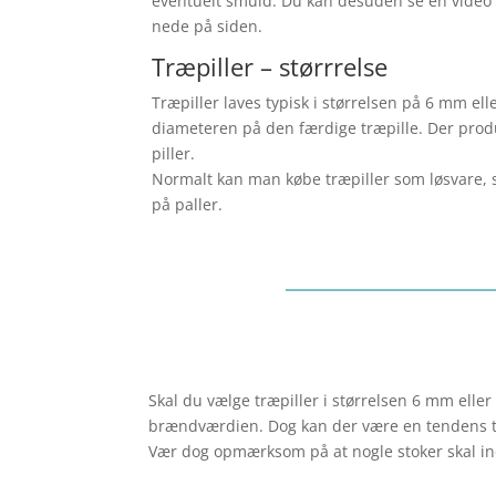
eventuelt smuld. Du kan desuden se en video
nede på siden.
Træpiller – størrrelse
Træpiller laves typisk i størrelsen på 6 mm e
diameteren på den færdige træpille. Der prod
piller.
Normalt kan man købe træpiller som løsvare, 
på paller.
Skal du vælge træpiller i størrelsen 6 mm ell
brændværdien. Dog kan der være en tendens ti
Vær dog opmærksom på at nogle stoker skal inds