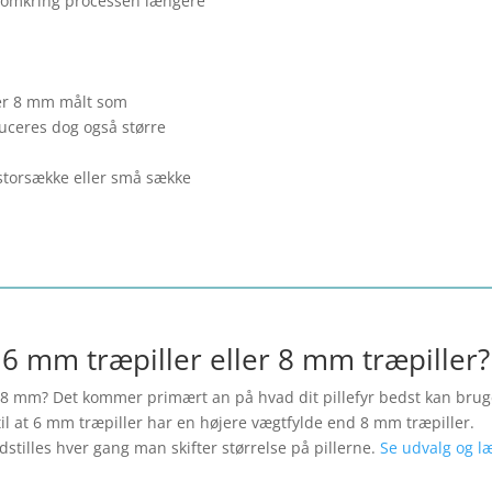
 omkring processen længere
ller 8 mm målt som
uceres dog også større
storsække eller små sække
6 mm træpiller eller 8 mm træpiller?
er 8 mm? Det kommer primært an på hvad dit pillefyr bedst kan brug
l at 6 mm træpiller har en højere vægtfylde end 8 mm træpiller.
tilles hver gang man skifter størrelse på pillerne.
Se udvalg og l