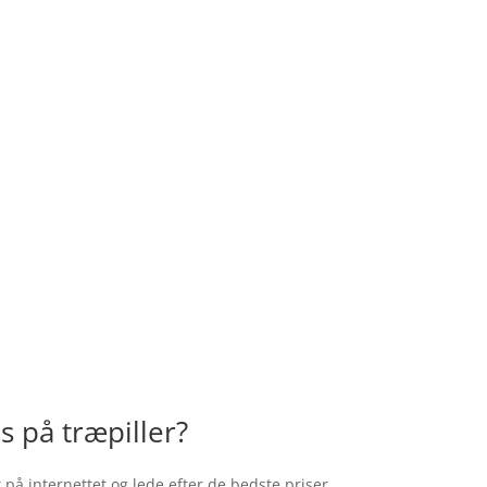
s på træpiller?
 på internettet og lede efter de bedste priser.