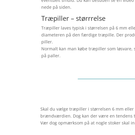
eventuelt smuld. Du kan desuden se en video
nede på siden.
Træpiller – størrrelse
Træpiller laves typisk i størrelsen på 6 mm e
diameteren på den færdige træpille. Der prod
piller.
Normalt kan man købe træpiller som løsvare, 
på paller.
Skal du vælge træpiller i størrelsen 6 mm ell
brændværdien. Dog kan der være en tendens ti
Vær dog opmærksom på at nogle stoker skal inds