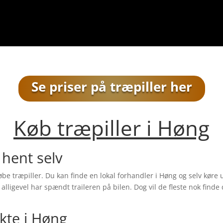
Se priser på træpiller her
Køb træpiller i
Høng
 hent selv
købe træpiller. Du kan finde en lokal forhandler i
Høng
og selv køre 
ligevel har spændt traileren på bilen. Dog vil de fleste nok finde 
ekte i
Høng