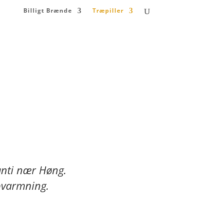
Billigt Brænde
Træpiller
ranti nær
Høng
.
 opvarmning.