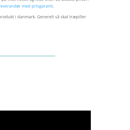
leverandør med prisgaranti
.
rodukt i danmark. Generelt så skal træpiller