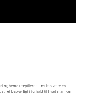
ud og hente træpillerne. Det kan være en
det ret besværligt i forhold til hvad man kan