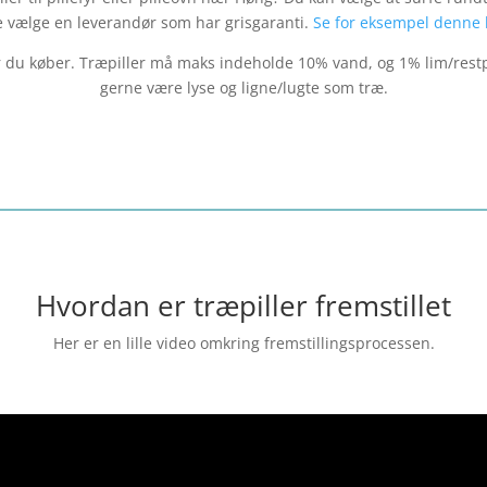
e vælge en leverandør som har grisgaranti.
Se for eksempel denne 
er du køber. Træpiller må maks indeholde 10% vand, og 1% lim/restp
gerne være lyse og ligne/lugte som træ.
Hvordan er træpiller fremstillet
Her er en lille video omkring fremstillingsprocessen.