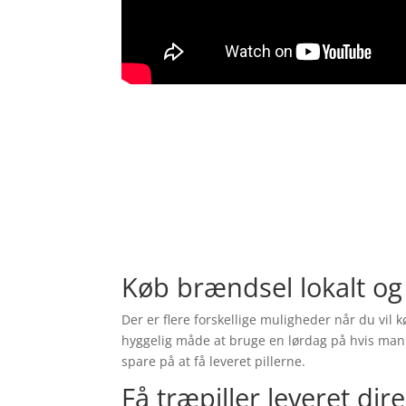
Køb brændsel lokalt og
Der er flere forskellige muligheder når du vil 
hyggelig måde at bruge en lørdag på hvis man al
spare på at få leveret pillerne.
Få træpiller leveret dir