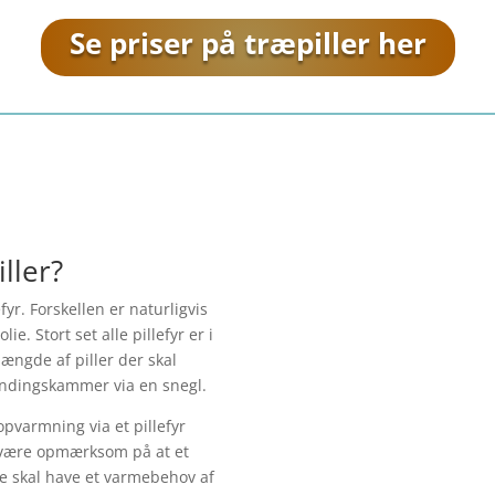
Se priser på træpiller her
iller?
yr. Forskellen er naturligvis
e. Stort set alle pillefyr er i
ængde af piller der skal
ændingskammer via en snegl.
opvarmning via et pillefyr
g være opmærksom på at et
rne skal have et varmebehov af