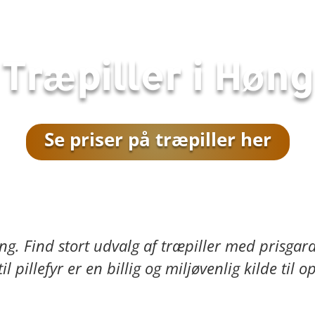
Træpiller i
Høng
Se priser på træpiller her
ng
. Find stort udvalg af træpiller med prisga
l pillefyr er en billig og miljøvenlig kilde til