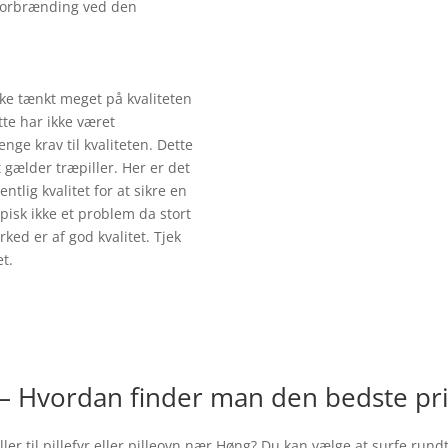
n forbrænding ved den
kke tænkt meget på kvaliteten
tte har ikke været
ge krav til kvaliteten. Dette
gælder træpiller. Her er det
entlig kvalitet for at sikre en
pisk ikke et problem da stort
ked er af god kvalitet. Tjek
t.
 – Hvordan finder man den bedste pri
r til pillefyr eller pilleovn nær
Høng
? Du kan vælge at surfe rundt