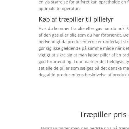
en vis størrelse for at fyret kan opretholde e
optimale temperatur.
Køb af træpiller til pillefyr
Hvis du kommer fra olie eller gas har du nok i
af den gas eller olie som du har forbrændt. De
nødvendigt da producenterne er underlagt stren
gør sig ikke gældende på samme måde når det 
vigtigt at sikre sig at man køber piller af en ord
god forbrænding. I danmark er det heldigvis ty
set alle de piller som sælges på det danske mar
dog altid producentens beskrivelse af produkte
Træpiller pris
Hvordan finder man den bedste pris på træpille