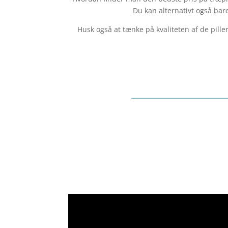
Du kan alternativt også bar
Husk også at tænke på kvaliteten af de pill