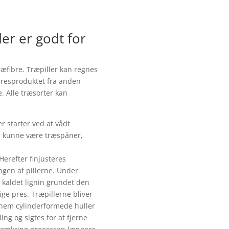
er er godt for
æfibre. Træpiller kan regnes
 resproduktet fra anden
. Alle træsorter kan
er starter ved at vådt
er kunne være træspåner,
Herefter finjusteres
ngen af pillerne. Under
m kaldet lignin grundet den
ige pres. Træpillerne bliver
nem cylinderformede huller
ling og sigtes for at fjerne