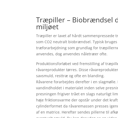
Træpiller – Biobrændsel d
miljøet
Træpiller er lavet af hårdt sammenpressede tr
som CO2 neutralt biobrændsel. Typisk bruges
træforarbejdning som grundlag for træpillerne
anvendes, dog anvendes nåletræer ofte.
Produktionsforløbet ved fremstilling af træpill
råvareprodukter tørres. Disse råvareprodukt
savsmuld, resttræ og ofte en blanding.
Råvarene forarbejdes derefter i en slagmølle. 
vandindholdet i materialet inden selve presni
presningen frigiver trået en slags naturligt li
høje friktionsvarme der opstår under det kraft
cylinderformet da råvaremassen presses igen
af en matrice. Herefter sendes pillerne til afkø