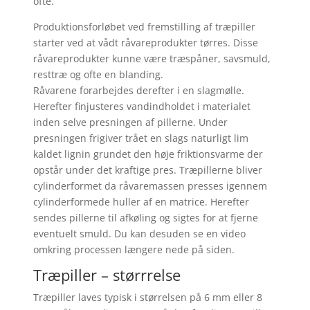
ofte.
Produktionsforløbet ved fremstilling af træpiller
starter ved at vådt råvareprodukter tørres. Disse
råvareprodukter kunne være træspåner, savsmuld,
resttræ og ofte en blanding.
Råvarene forarbejdes derefter i en slagmølle.
Herefter finjusteres vandindholdet i materialet
inden selve presningen af pillerne. Under
presningen frigiver trået en slags naturligt lim
kaldet lignin grundet den høje friktionsvarme der
opstår under det kraftige pres. Træpillerne bliver
cylinderformet da råvaremassen presses igennem
cylinderformede huller af en matrice. Herefter
sendes pillerne til afkøling og sigtes for at fjerne
eventuelt smuld. Du kan desuden se en video
omkring processen længere nede på siden.
Træpiller – størrrelse
Træpiller laves typisk i størrelsen på 6 mm eller 8