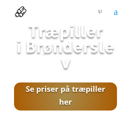
Træpiller
i
Brøndersle
v
Se priser på træpiller
her