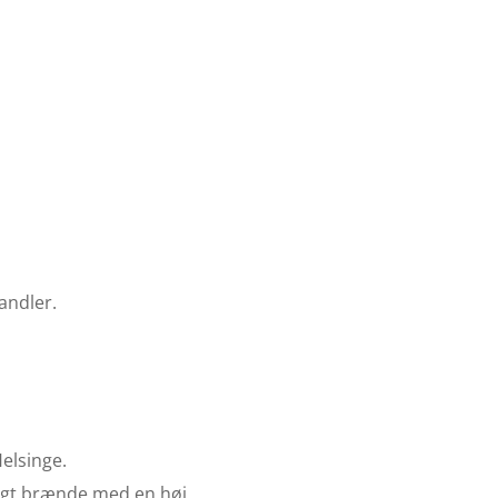
andler.
Helsinge.
ungt brænde med en høj