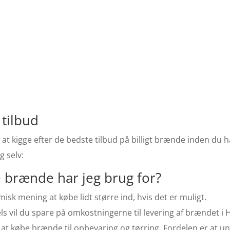
tilbud
 at kigge efter de bedste tilbud på billigt brænde inden du h
g selv:
brænde har jeg brug for?
isk mening at købe lidt større ind, hvis det er muligt.
els vil du spare på omkostningerne til levering af brændet i 
 at købe brænde til opbevaring og tørring. Fordelen er at 