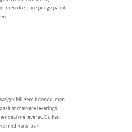
me, men du spare penge på dit
ren.
 sælger billigere brænde, men
 også at markere leverings
brændetårne leveret. Du kan
ene med hans kran.