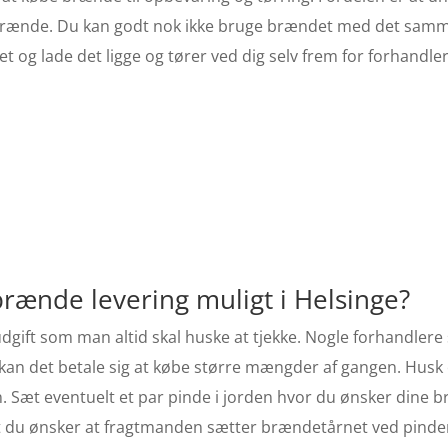
t brænde. Du kan godt nok ikke bruge brændet med det sam
t og lade det ligge og tører ved dig selv frem for forhandle
 brænde levering muligt i Helsinge?
dgift som man altid skal huske at tjekke. Nogle forhandlere
er kan det betale sig at købe større mængder af gangen. Husk
en. Sæt eventuelt et par pinde i jorden hvor du ønsker dine 
 at du ønsker at fragtmanden sætter brændetårnet ved pind