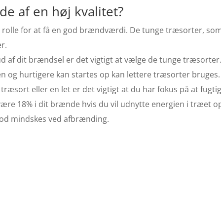
 af en høj kvalitet?
g rolle for at få en god brændværdi. De tunge træsorter, so
r.
ud af dit brændsel er det vigtigt at vælge de tunge træsorter
 og hurtigere kan startes op kan lettere træsorter bruges.
æsort eller en let er det vigtigt at du har fokus på at fug
ære 18% i dit brænde hvis du vil udnytte energien i træet op
sod mindskes ved afbrænding.
illigt brænde
Helsinge