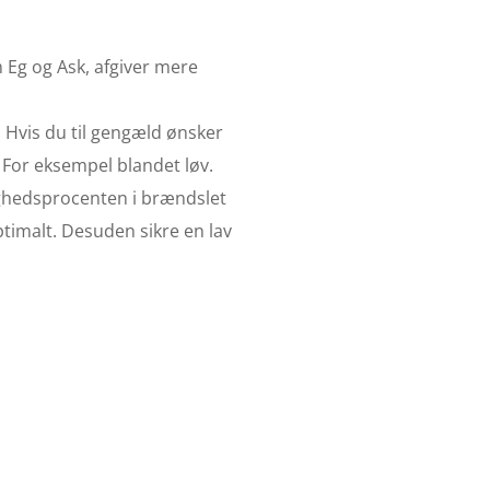
m Eg og Ask, afgiver mere
. Hvis du til gengæld ønsker
 For eksempel blandet løv.
tighedsprocenten i brændslet
timalt. Desuden sikre en lav
 i