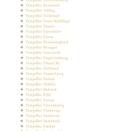
Træpiller Frederiksberg
Træpiller Assentoft
Træpiller Jelling
Træpiller Virklund
Træpiller Store Heddinge
Træpiller Taulov
Træpiller Fjerritslev
Træpiller Farsø
Træpiller Dronninglund
Træpiller Broager
Træpiller Storvorde
Træpiller Augustenborg
Træpiller Thurø By
Træpiller Toftlund
Træpiller Glamsbjerg
Træpiller Aulum
Træpiller Skibby
Træpiller Holsted
Træpiller Ejby
Træpiller Aarup
Træpiller Vissenbjerg
Træpiller Vinderup
Træpiller Søndersø
Træpiller Skærbæk
Træpiller Sindal