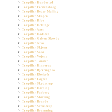
Træpiller Hundested
Træpiller Fredensborg
Træpiller Beder-Malling
Træpiller Skagen
Træpiller Ribe
Træpiller Helsinge
Træpiller Aars
Træpiller Hadsten
Træpiller Galten-Skovby
Træpiller Nivå
Træpiller Skjern
Træpiller Sorø
Træpiller Vojens
Træpiller Tønder
Træpiller Hinnerup
Træpiller Bjerringbro
Træpiller Ebeltoft
Træpiller Løgten
Træpiller Skødstrup
Træpiller Hørning
Træpiller Faaborg
Træpiller Støvring
Træpiller Brande
Træpiller Svenstrup
Træpiller Bramming