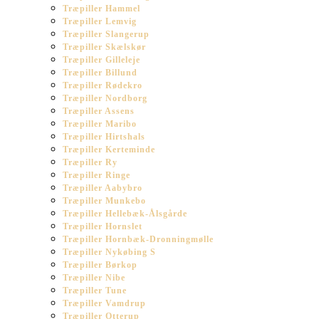
Træpiller Hammel
Træpiller Lemvig
Træpiller Slangerup
Træpiller Skælskør
Træpiller Gilleleje
Træpiller Billund
Træpiller Rødekro
Træpiller Nordborg
Træpiller Assens
Træpiller Maribo
Træpiller Hirtshals
Træpiller Kerteminde
Træpiller Ry
Træpiller Ringe
Træpiller Aabybro
Træpiller Munkebo
Træpiller Hellebæk-Ålsgårde
Træpiller Hornslet
Træpiller Hornbæk-Dronningmølle
Træpiller Nykøbing S
Træpiller Børkop
Træpiller Nibe
Træpiller Tune
Træpiller Vamdrup
Træpiller Otterup