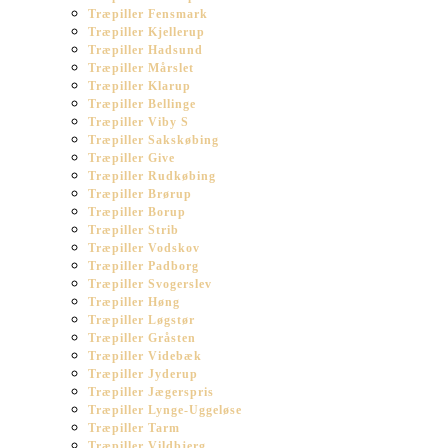
Træpiller Fensmark
Træpiller Kjellerup
Træpiller Hadsund
Træpiller Mårslet
Træpiller Klarup
Træpiller Bellinge
Træpiller Viby S
Træpiller Sakskøbing
Træpiller Give
Træpiller Rudkøbing
Træpiller Brørup
Træpiller Borup
Træpiller Strib
Træpiller Vodskov
Træpiller Padborg
Træpiller Svogerslev
Træpiller Høng
Træpiller Løgstør
Træpiller Gråsten
Træpiller Videbæk
Træpiller Jyderup
Træpiller Jægerspris
Træpiller Lynge-Uggeløse
Træpiller Tarm
Træpiller Vildbjerg