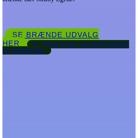
SE BRÆNDE UDVALG
HER
SE OGSÅ DISSE SKARPE PRISER
PÅ BRÆNDSEL