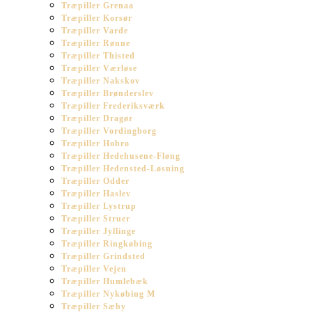
Træpiller Grenaa
Træpiller Korsør
Træpiller Varde
Træpiller Rønne
Træpiller Thisted
Træpiller Værløse
Træpiller Nakskov
Træpiller Brønderslev
Træpiller Frederiksværk
Træpiller Dragør
Træpiller Vordingborg
Træpiller Hobro
Træpiller Hedehusene-Fløng
Træpiller Hedensted-Løsning
Træpiller Odder
Træpiller Haslev
Træpiller Lystrup
Træpiller Struer
Træpiller Jyllinge
Træpiller Ringkøbing
Træpiller Grindsted
Træpiller Vejen
Træpiller Humlebæk
Træpiller Nykøbing M
Træpiller Sæby