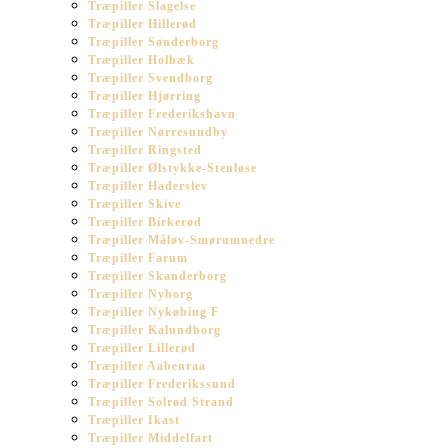
Træpiller Slagelse
Træpiller Hillerød
Træpiller Sønderborg
Træpiller Holbæk
Træpiller Svendborg
Træpiller Hjørring
Træpiller Frederikshavn
Træpiller Nørresundby
Træpiller Ringsted
Træpiller Ølstykke-Stenløse
Træpiller Haderslev
Træpiller Skive
Træpiller Birkerød
Træpiller Måløv-Smørumnedre
Træpiller Farum
Træpiller Skanderborg
Træpiller Nyborg
Træpiller Nykøbing F
Træpiller Kalundborg
Træpiller Lillerød
Træpiller Aabenraa
Træpiller Frederikssund
Træpiller Solrød Strand
Træpiller Ikast
Træpiller Middelfart