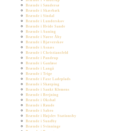
Brænde i Vinderup
Brænde i Søndersø
Brænde i Skærbæk
Brænde i Sindal
Brænde i Lunderskov
Brænde i Hvide Sande
Brænde i Auning
Brænde i Nørre Åby
Brænde i Bjæverskov
Brænde i Asnæs
Brænde i Christiansfeld
Brænde i Pandrup
Brænde i Ganløse
Brænde i Langå
Brænde i Trige
Brænde i Faxe Ladeplads
Brænde i Skørping
Brænde i Sankt Klemens
Brænde i Brejning
Brænde i Oksbøl
Brænde i Rønde
Brænde i Sabro
Brænde i Højslev Stationsby
Brænde i Sundby
Brænde i Svinninge