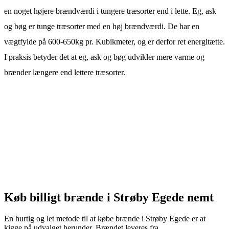
en noget højere brændværdi i tungere træsorter end i lette. Eg, ask
og bøg er tunge træsorter med en høj brændværdi. De har en
vægtfylde på 600-650kg pr. Kubikmeter, og er derfor ret energitætte.
I praksis betyder det at eg, ask og bøg udvikler mere varme og
brænder længere end lettere træsorter.
Køb billigt brænde i Strøby Egede nemt
En hurtig og let metode til at købe brænde i Strøby Egede er at
kigge på udvalget herunder. Brændet leveres fra