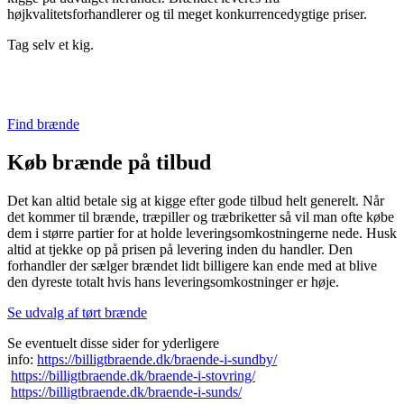
højkvalitetsforhandlerer og til meget konkurrencedygtige priser.
Tag selv et kig.
Find brænde
Køb brænde på tilbud
Det kan altid betale sig at kigge efter gode tilbud helt generelt. Når
det kommer til brænde, træpiller og træbriketter så vil man ofte købe
dem i større partier for at holde leveringsomkostningerne nede. Husk
altid at tjekke op på prisen på levering inden du handler. Den
forhandler der sælger brændet lidt billigere kan ende med at blive
den dyreste totalt hvis hans leveringsomkostninger er høje.
Se udvalg af tørt brænde
Se eventuelt disse sider for yderligere
info:
https://billigtbraende.dk/braende-i-sundby/
https://billigtbraende.dk/braende-i-stovring/
https://billigtbraende.dk/braende-i-sunds/