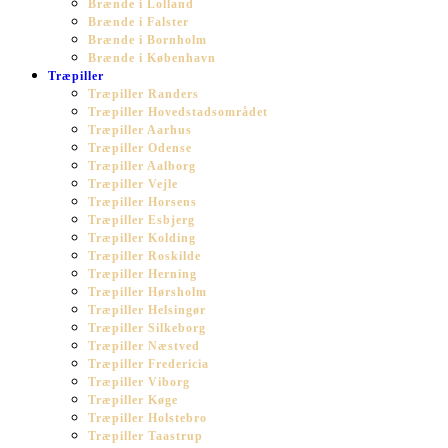
Brænde i Lolland
Brænde i Falster
Brænde i Bornholm
Brænde i København
Træpiller
Træpiller Randers
Træpiller Hovedstadsområdet
Træpiller Aarhus
Træpiller Odense
Træpiller Aalborg
Træpiller Vejle
Træpiller Horsens
Træpiller Esbjerg
Træpiller Kolding
Træpiller Roskilde
Træpiller Herning
Træpiller Hørsholm
Træpiller Helsingør
Træpiller Silkeborg
Træpiller Næstved
Træpiller Fredericia
Træpiller Viborg
Træpiller Køge
Træpiller Holstebro
Træpiller Taastrup