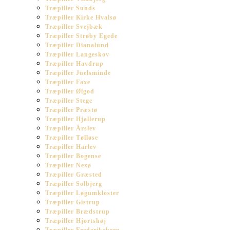
Træpiller Sunds
Træpiller Kirke Hvalsø
Træpiller Svejbæk
Træpiller Strøby Egede
Træpiller Dianalund
Træpiller Langeskov
Træpiller Havdrup
Træpiller Juelsminde
Træpiller Faxe
Træpiller Ølgod
Træpiller Stege
Træpiller Præstø
Træpiller Hjallerup
Træpiller Årslev
Træpiller Tølløse
Træpiller Harlev
Træpiller Bogense
Træpiller Nexø
Træpiller Græsted
Træpiller Solbjerg
Træpiller Løgumkloster
Træpiller Gistrup
Træpiller Brædstrup
Træpiller Hjortshøj