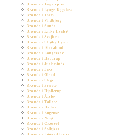
Brænde i Jægerspris
Brænde i Lynge-Uggeløse
Brænde i Tarm
Brænde i Vildbjerg
Brænde i Sunds
Brænde i Kirke Hvalsø
Brænde i Svejbæk
Brænde i Strøby Egede
Brænde i Dianalund
Brænde i Langeskov
Brænde i Havdrup
Brænde i Juelsminde
Brænde i Faxe
Brænde i Ølgod
Brænde i Stege
Brænde i Præstø
Brænde i Hjallerup
Brænde i Årslev
Brænde i Tølløse
Brænde i Harlev
Brænde i Bogense
Brænde i Nexø
Brænde i Græsted
Brænde i Solbjerg
Brænde i Løgumkloster